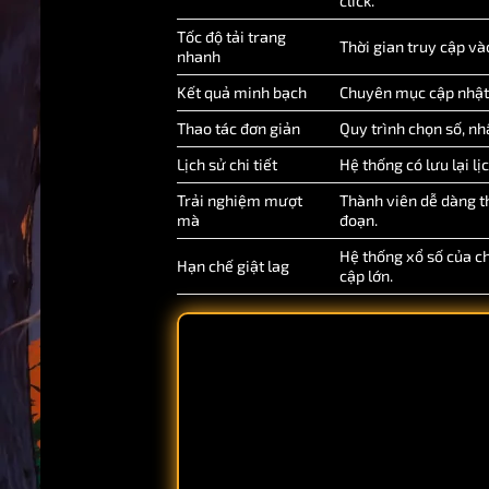
click.
Tốc độ tải trang
Thời gian truy cập v
nhanh
Kết quả minh bạch
Chuyên mục cập nhật 
Thao tác đơn giản
Quy trình chọn số, nh
Lịch sử chi tiết
Hệ thống có lưu lại lị
Trải nghiệm mượt
Thành viên dễ dàng t
mà
đoạn.
Hệ thống xổ số của c
Hạn chế giật lag
cập lớn.