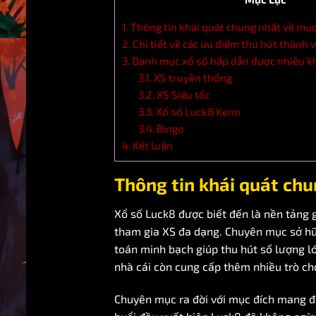
1.
Thông tin khái quát chung nhất về mục
2.
Chi tiết về các ưu điểm thu hút thành 
3.
Danh mục xổ số hấp dẫn được nhiều kh
3.1.
XS truyền thống
3.2.
XS Siêu tốc
3.3.
Xổ số Luck8 Keno
3.4.
Bingo
4.
Kết luận
Thông tin khái quát ch
Xổ số Luck8 được biết đến là nền tảng g
tham gia XS đa dạng. Chuyên mục sở hữu
toán minh bạch giúp thu hút số lượng lớ
nhà cái còn cung cấp thêm nhiều trò ch
Chuyên mục ra đời với mục đích mang đến