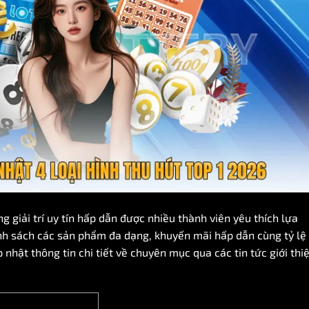
 giải trí uy tín hấp dẫn được nhiều thành viên yêu thích lựa
nh sách các sản phẩm đa dạng, khuyến mãi hấp dẫn cùng tỷ lệ
 nhật thông tin chi tiết về chuyên mục qua các tin tức giới thi