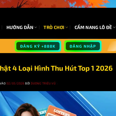
HƯỚNG DẪN
TRÒ CHƠI
CẨM NANG LÔ ĐỀ
ĐĂNG KÝ +888K
ĐĂNG NHẬP
hật 4 Loại Hình Thu Hút Top 1 2026
 VÀO
02/05/2026
BỞI
DƯƠNG TRIỆU VŨ