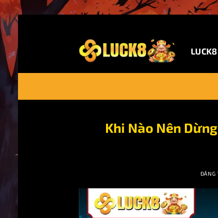
Bỏ
qua
nội
LUCK8
dung
Khi Nào Nên Dừng C
ĐĂNG