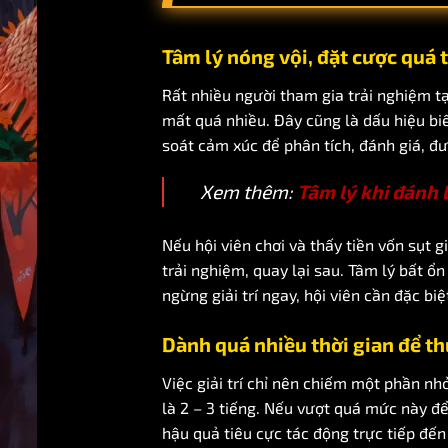
Tâm lý nóng vội, đặt cược quá 
Rất nhiều người tham gia trải nghiệm tạ
mất quá nhiều. Đây cũng là dấu hiệu biế
soát cảm xúc để phân tích, đánh giá, đư
Xem thêm:
Tâm lý khi đánh 
Nếu hội viên chơi và thấy tiền vốn sụt 
trải nghiệm, quay lại sau. Tâm lý bất ổ
ngừng giải trí ngay, hội viên cần đặc biệ
Dành quá nhiều thời gian để t
Việc giải trí chỉ nên chiếm một phần n
là 2 – 3 tiếng. Nếu vượt quá mức này để 
hậu quả tiêu cực tác động trực tiếp đến