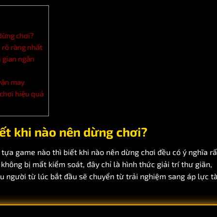
dừng chơi?
 rõ ràng nhất
i gian ngắn
 vận may
chơi hiệu quả
ết khi nào nên dừng chơi?
ứ tựa game nào thì biết khi nào nên dừng chơi đều có ý nghĩa rấ
hông bị mất kiểm soát, đây chỉ là hình thức giải trí thư giãn,
ều người từ lúc bắt đầu sẽ chuyển từ trải nghiệm sang áp lực tà