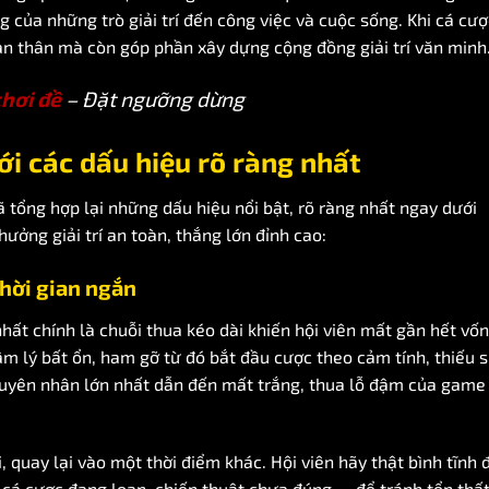
 của những trò giải trí đến công việc và cuộc sống. Khi cá cượ
bản thân mà còn góp phần xây dựng cộng đồng giải trí văn minh
chơi đề
– Đặt ngưỡng dừng
ới các dấu hiệu rõ ràng nhất
 tổng hợp lại những dấu hiệu nổi bật, rõ ràng nhất ngay dưới
ưởng giải trí an toàn, thắng lớn đỉnh cao:
thời gian ngắn
hất chính là chuỗi thua kéo dài khiến hội viên mất gần hết vốn
tâm lý bất ổn, ham gỡ từ đó bắt đầu cược theo cảm tính, thiếu 
guyên nhân lớn nhất dẫn đến mất trắng, thua lỗ đậm của game
i, quay lại vào một thời điểm khác. Hội viên hãy thật bình tĩnh 
cá cược đang loạn, chiến thuật chưa đúng,… để tránh tổn thất