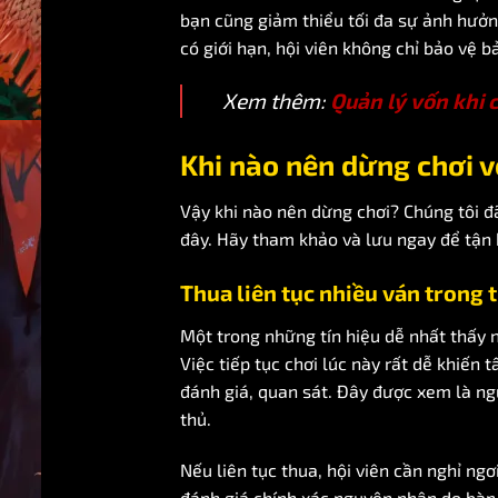
bạn cũng giảm thiểu tối đa sự ảnh hưởng
có giới hạn, hội viên không chỉ bảo vệ 
Xem thêm:
Quản lý vốn khi 
Khi nào nên dừng chơi v
Vậy khi nào nên dừng chơi? Chúng tôi đã
đây. Hãy tham khảo và lưu ngay để tận h
Thua liên tục nhiều ván trong 
Một trong những tín hiệu dễ nhất thấy n
Việc tiếp tục chơi lúc này rất dễ khiến 
đánh giá, quan sát. Đây được xem là n
thủ.
Nếu liên tục thua, hội viên cần nghỉ ngơ
đánh giá chính xác nguyên nhân do bàn 