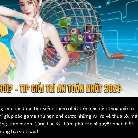
g câu hỏi được tìm kiếm nhiều nhất trên các nền tảng giải trí
ỉ giúp các game thủ hạn chế được những rủi ro về thua lỗ, mấ
ồng lành mạnh. Cùng Luck8 khám phá các bí quyết nhận biết
ong bài viết sau!