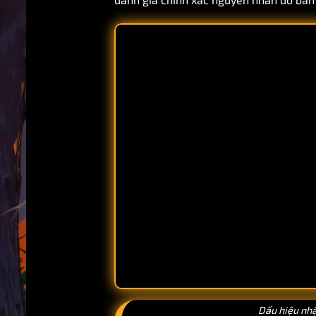
Dấu hiệu nhậ