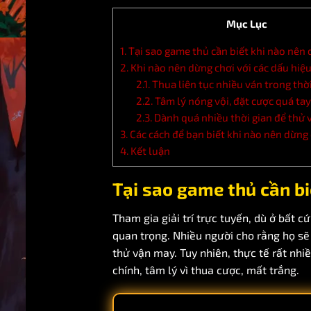
Mục Lục
1.
Tại sao game thủ cần biết khi nào nên 
2.
Khi nào nên dừng chơi với các dấu hiệu
2.1.
Thua liên tục nhiều ván trong thờ
2.2.
Tâm lý nóng vội, đặt cược quá tay
2.3.
Dành quá nhiều thời gian để thử
3.
Các cách để bạn biết khi nào nên dừng 
4.
Kết luận
Tại sao game thủ cần bi
Tham gia giải trí trực tuyến, dù ở bất c
quan trọng. Nhiều người cho rằng họ sẽ k
thử vận may. Tuy nhiên, thực tế rất nhi
chính, tâm lý vì thua cược, mất trắng.