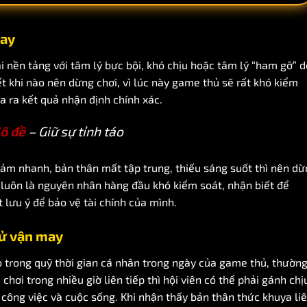
tay
i nền tảng với tâm lý bực bội, khó chịu hoặc tâm lý “ham gỡ” d
t khi nào nên dừng chơi, vì lúc này game thủ sẽ rất khó kiểm
a ra kết quả nhận định chính xác.
lô đề
– Giữ sự tỉnh táo
giảm nhanh, bản thân mất tập trung, thiếu sáng suốt thì nên d
n luôn là nguyên nhân hàng đầu khó kiểm soát, nhận biết để
t lưu ý để bảo vệ tài chính của mình.
hử vận may
hỏ trong quỹ thời gian cá nhân trong ngày của game thủ, thườn
chơi trong nhiều giờ liên tiếp thì hội viên có thể phải gánh chị
 công việc và cuộc sống. Khi nhận thấy bản thân thức khuya li