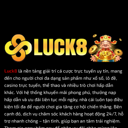
Luck8
là nền tảng giải trí cá cược trực tuyến uy tín, mang
đến cho người chơi đa dạng sản phẩm như xổ số, lô đề,
casino trực tuyến, thể thao và nhiều trò chơi hấp dẫn
khác. Với hệ thống khuyến mãi phong phú, thưởng nạp
hấp dẫn và ưu đãi liên tục mỗi ngày, nhà cái luôn tạo điều
kiện tối đa để người chơi gia tăng cơ hội chiến thắng. Bên
cạnh đó, dịch vụ chăm sóc khách hàng hoạt động 24/7, hỗ
trợ nhanh chóng – tận tình, giúp bạn an tâm trải nghiệm.
Tham gia ngay hôm nay để nhận ưu đãi chào mừng lên