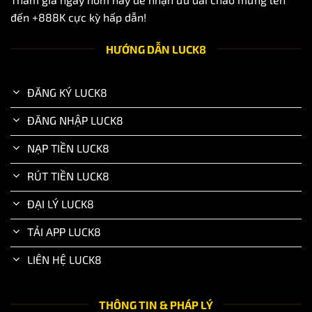
đến +888K cực kỳ hấp dẫn!
HƯỚNG DẪN LUCK8
ĐĂNG KÝ LUCK8
ĐĂNG NHẬP LUCK8
NẠP TIỀN LUCK8
RÚT TIỀN LUCK8
ĐẠI LÝ LUCK8
TẢI APP LUCK8
LIÊN HỆ LUCK8
THÔNG TIN & PHÁP LÝ