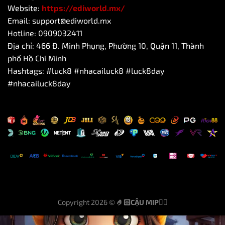
Website:
https://ediworld.mx/
Email:
support@ediworld.mx
Hotline:
0909032411
Địa chỉ: 466 Đ. Minh Phụng, Phường 10, Quận 11, Thành
phố Hồ Chí Minh
Hashtags: #luck8 #nhacailuck8 #luck8day
#nhacailuck8day
Copyright 2026 ©
🤌🏻CẬU MIP👌🏻