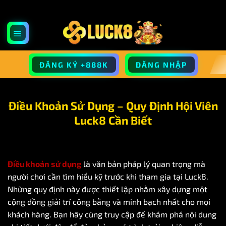
Bỏ
qua
nội
dung
ĐĂNG KÝ +888K
ĐĂNG NHẬP
Điều Khoản Sử Dụng – Quy Định Hội Viên
Luck8 Cần Biết
Điều khoản sử dụng
là văn bản pháp lý quan trọng mà
người chơi cần tìm hiểu kỹ trước khi tham gia tại
Luck8
.
Những quy định này được thiết lập nhằm xây dựng một
cộng đồng giải trí công bằng và minh bạch nhất cho mọi
khách hàng. Bạn hãy cùng truy cập để khám phá nội dung