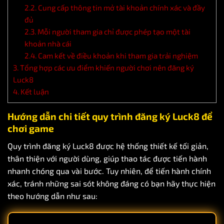
2.2.
Cung cấp thông tin mở tài khoản chính xác và đầy
đủ
2.3.
Mỗi người tham gia chỉ được phép tạo một tài
khoản nhà cái
2.4.
Cam kết về điều khoản khi tham gia trải nghiệm
3.
Tổng hợp các ưu điểm khiến người chơi nên đăng ký
Luck8
4.
Kết luận
Hướng dẫn chi tiết quy trình đăng ký Luck8 để
chơi game
Quy trình đăng ký Luck8 được hệ thống thiết kế tối giản,
thân thiện với người dùng, giúp thao tác được tiến hành
nhanh chóng qua vài bước. Tuy nhiên, để tiến hành chính
xác, tránh những sai sót không đáng có bạn hãy thực hiện
theo hướng dẫn như sau: