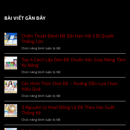
BÀI VIẾT GẦN ĐÂY
Chiến Thuật Đánh Đề Dài Hạn Với 5 Bí Quyết
Thắng Lớn
Chức năng bình luận bị tắt
ở
Chiến
Thuật
Top 4 Cách Lập Dàn Đề Chuẩn Xác Giúp Nâng Tầm
Đánh
Kỹ Năng
Đề
Chức năng bình luận bị tắt
ở
Dài
Top
Hạn
4
Các Hình Thức Chơi Đề – Hướng Dẫn Lựa Chọn
Với
Cách
5
Hiệu Quả
Lập
Bí
Chức năng bình luận bị tắt
ở
Dàn
Quyết
Các
Đề
Thắng
Hình
3 Nguyên Lý Hoạt Động Lô Đề Theo Xác Suất
Chuẩn
Lớn
Thức
Xác
Thống Kê
Chơi
Giúp
Chức năng bình luận bị tắt
ở
Đề
Nâng
3
–
Tầm
Nguyên