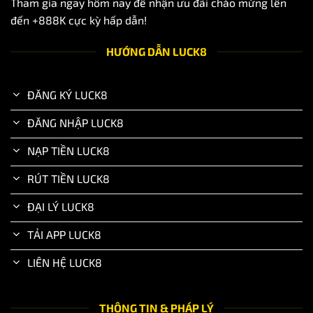
Tham gia ngay hôm nay để nhận ưu đãi chào mừng lên
đến +888K cực kỳ hấp dẫn!
HƯỚNG DẪN LUCK8
ĐĂNG KÝ LUCK8
ĐĂNG NHẬP LUCK8
NẠP TIỀN LUCK8
RÚT TIỀN LUCK8
ĐẠI LÝ LUCK8
TẢI APP LUCK8
LIÊN HỆ LUCK8
THÔNG TIN & PHÁP LÝ