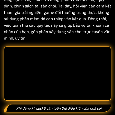
định, chính sách tại sân chơi. Tại đây, hội viên cần cam kết
tham gia trải nghiệm game đổi thưởng trung thực, không
sử dụng phần mềm để can thiệp vào kết quả. Đồng thời,
việc tuân thủ các quy tắc này sẽ giúp bảo vệ tài khoản cá
nhân của bạn, góp phần xây dựng sân chơi trực tuyến văn
minh, uy tín.
Khi đăng ký Luck8 cần tuân thủ điều kiện của nhà cái