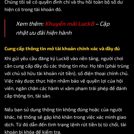
Chúng tôi sẽ có quyền đình chỉ và thu hồi toàn bộ số dư
hiện có trong tài khoản đó.
Xem thêm:
Khuyến mãi Luck8
– Cập
nhật ưu đãi hiện hành
Cung cấp thông tin mở tài khoản chính xác và đầy đủ
Khi gửi yêu cầu đăng ký Luck8 vào nền tảng, người chơi
cần cung cấp đầy đủ các thông tin như: Họ tên (phải trùng
với chủ sở hữu tài khoản rút tiền), số điện thoại chính chủ.
Việc này được thực hiện nhằm bảo vệ quyền lợi của hội
viên, ngăn chặn các hành vi xâm phạm trái phép để đánh
cắp thông tin, tài sản.
Nếu bạn sử dụng thông tin không đúng hoặc của người
khác, hệ thống sẽ gặp khó khăn trong việc xác minh giao
dịch. Từ đó dẫn đến tình trạng lệnh rút tiền bị từ chối, tài
khoản bị khóa để kiểm tra.