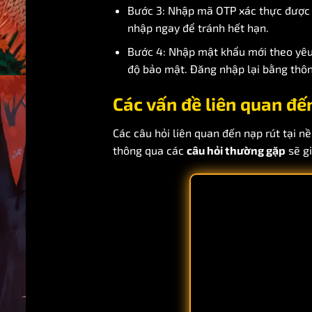
Bước 3: Nhập mã OTP xác thực được gử
nhập ngay để tránh hết hạn.
Bước 4: Nhập mật khẩu mới theo yêu 
độ bảo mật. Đăng nhập lại bằng thông
Các vấn đề liên quan đế
Các câu hỏi liên quan đến nạp rút tại n
thông qua các
câu hỏi thường gặp
sẽ gi