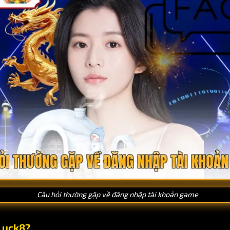
Câu hỏi thường gặp về đăng nhập tài khoản game
 Luck8?