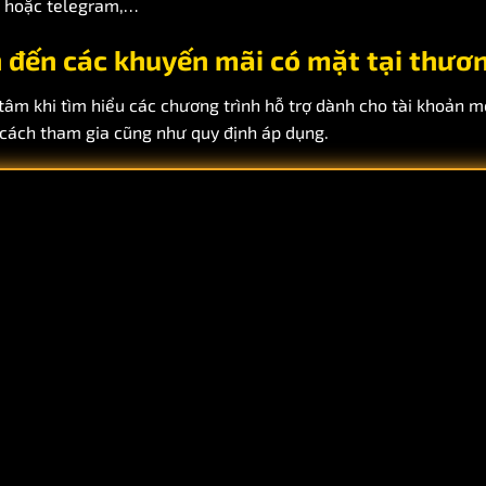
il hoặc telegram,…
n đến các khuyến mãi có mặt tại thươ
tâm khi tìm hiểu các chương trình hỗ trợ dành cho tài khoản m
 cách tham gia cũng như quy định áp dụng.