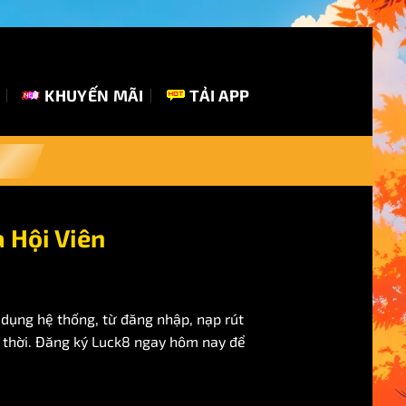
KHUYẾN MÃI
TẢI APP
 Hội Viên
 dụng hệ thống, từ đăng nhập, nạp rút
ịp thời. Đăng ký Luck8 ngay hôm nay để