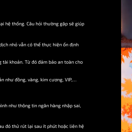
tại hệ thống. Câu hỏi thường gặp sẽ giúp
ịch nhỏ vẫn có thể thực hiện ổn định
g tài khoản. Từ đó đảm bảo an toàn cho
n như đồng, vàng, kim cương, VIP,…
hình như thông tin ngân hàng nhập sai,
 đó thử rút lại sau ít phút hoặc liên hệ