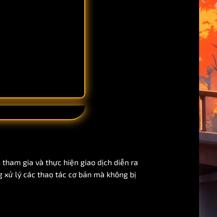
 tham gia và thực hiện giao dịch diễn ra
 xử lý các thao tác cơ bản mà không bị