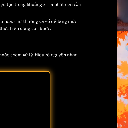
iệu lực trong khoảng 3 – 5 phút nên cần
hữ hoa, chữ thường và số để tăng mức
 thực hiện đúng các bước.
n hoặc chậm xử lý. Hiểu rõ nguyên nhân