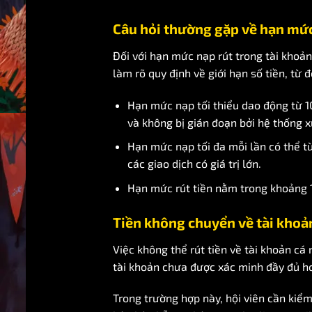
Câu hỏi thường gặp về hạn mức
Đối với hạn mức nạp rút trong tài khoản
làm rõ quy định về giới hạn số tiền, từ đ
Hạn mức nạp tối thiểu dao động từ 
và không bị gián đoạn bởi hệ thống xử
Hạn mức nạp tối đa mỗi lần có thể t
các giao dịch có giá trị lớn.
Hạn mức rút tiền nằm trong khoảng 
Tiền không chuyển về tài khoản
Việc không thể rút tiền về tài khoản c
tài khoản chưa được xác minh đầy đủ ho
Trong trường hợp này, hội viên cần kiểm 