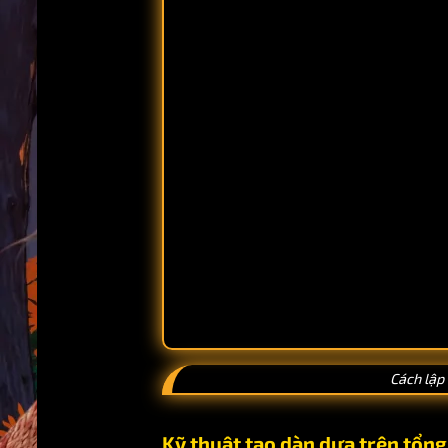
Cách lập 
Kỹ thuật tạo dàn dựa trên tổng