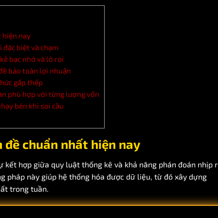
 hiện nay
i đặc biệt và chạm
ê bạc nhớ và lô rơi
đề bảo toàn lợi nhuận
thức gấp thếp
àn phù hợp với từng lượng vốn
hạy bén khi soi cầu
n đề chuẩn nhất hiện nay
sự kết hợp giữa quy luật thống kê và khả năng phán đoán nhịp r
 pháp này giúp hệ thống hóa được dữ liệu, từ đó xây dựng
ất trong tuần.