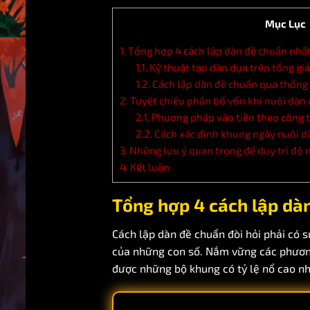
Mục Lục
1.
Tổng hợp 4 cách lập dàn đề chuẩn nhất
1.1.
Kỹ thuật tạo dàn dựa trên tổng giả
1.2.
Cách lập dàn đề chuẩn qua thống k
2.
Tuyệt chiêu phân bổ vốn khi nuôi dàn 
2.1.
Phương pháp vào tiền theo công 
2.2.
Cách xác định khung ngày nuôi d
3.
Những lưu ý quan trọng để duy trì độ n
4.
Kết luận
Tổng hợp 4 cách lập dà
Cách lập dàn đề chuẩn
đòi hỏi phải có 
của những con số. Nắm vững các phương
được những bộ khung có tỷ lệ nổ cao nh