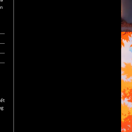
ên
kết
ng