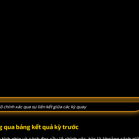
ô chính xác qua sự liên kết giữa các kỳ quay
g qua bảng kết quả kỳ trước
tích nhịp và cách đọc cầu lô chính xác, tức là khoảng cách gi