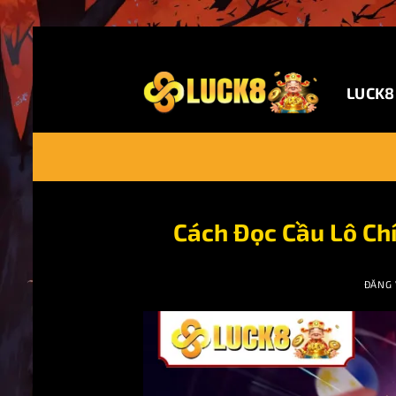
Bỏ
qua
nội
LUCK8
dung
Cách Đọc Cầu Lô Ch
ĐĂNG