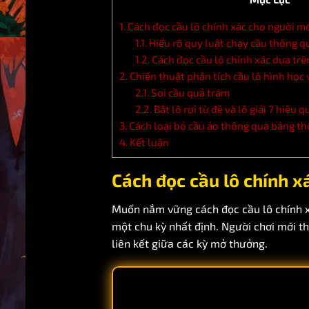
1.
Cách đọc cầu lô chính xác cho người mớ
1.1.
Hiểu rõ quy luật chạy cầu thông q
1.2.
Cách đọc cầu lô chính xác dựa trên
2.
Chiến thuật phân tích cầu lô hình học 
2.1.
Soi cầu quả trám
2.2.
Bắt lô rơi từ đề và lô giải 7 hiệu q
3.
Cách loại bỏ cầu ảo thông qua bảng th
4.
Kết luận
Cách đọc cầu lô chính x
Muốn nắm vững cách đọc cầu lô chính xá
một chu kỳ nhất định. Người chơi mới t
liên kết giữa các kỳ mở thưởng.