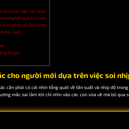
i dựa trên việc soi nhịp
ua bảng kết quả kỳ trước
 vị trí ghép số đối xứng
và xác suất
uả
ống kê gan
ác cho người mới dựa trên việc soi nhị
c cần phải có cái nhìn tổng quát về tần suất và nhịp độ trong
hường mắc sai lầm khi chỉ nhìn vào các con vừa về mà bỏ qua 