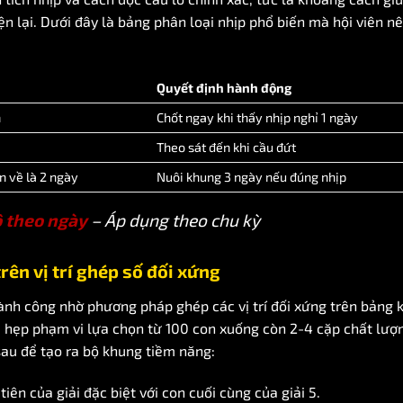
n lại. Dưới đây là bảng phân loại nhịp phổ biến mà hội viên n
Quyết định hành động
n
Chốt ngay khi thấy nhịp nghỉ 1 ngày
Theo sát đến khi cầu đứt
n về là 2 ngày
Nuôi khung 3 ngày nếu đúng nhịp
ô theo ngày
– Áp dụng theo chu kỳ
rên vị trí ghép số đối xứng
nh công nhờ phương pháp ghép các vị trí đối xứng trên bảng 
u hẹp phạm vi lựa chọn từ 100 con xuống còn 2-4 cặp chất lượ
 sau để tạo ra bộ khung tiềm năng:
 tiên của giải đặc biệt với con cuối cùng của giải 5.