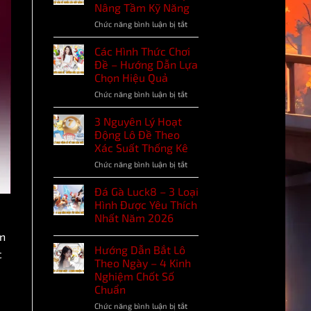
Đề
Nâng Tầm Kỹ Năng
Dài
Chức năng bình luận bị tắt
ở
Hạn
Top
Với
4
5
Các Hình Thức Chơi
Cách
Bí
Đề – Hướng Dẫn Lựa
Lập
Quyết
Chọn Hiệu Quả
Dàn
Thắng
Chức năng bình luận bị tắt
ở
Đề
Lớn
Các
Chuẩn
Hình
Xác
3 Nguyên Lý Hoạt
Thức
Giúp
Động Lô Đề Theo
Chơi
Nâng
Xác Suất Thống Kê
Đề
Tầm
Chức năng bình luận bị tắt
ở
–
Kỹ
3
Hướng
Năng
Nguyên
Dẫn
Đá Gà Luck8 – 3 Loại
Lý
Lựa
Hình Được Yêu Thích
Hoạt
Chọn
Nhất Năm 2026
Động
Hiệu
ần
Lô
Quả
Đề
Hướng Dẫn Bắt Lô
c
Theo
Theo Ngày – 4 Kinh
Xác
Nghiệm Chốt Số
Suất
Chuẩn
Thống
Chức năng bình luận bị tắt
Kê
ở