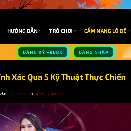
HƯỚNG DẪN
TRÒ CHƠI
CẨM NANG LÔ ĐỀ
ĐĂNG KÝ +888K
ĐĂNG NHẬP
ính Xác Qua 5 Kỹ Thuật Thực Chiến
 VÀO
02/05/2026
BỞI
DƯƠNG TRIỆU VŨ