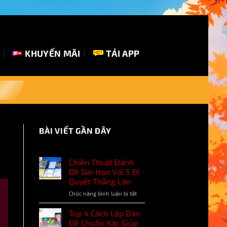
KHUYẾN MÃI
TẢI APP
BÀI VIẾT GẦN ĐÂY
Chiến Thuật Đánh
Đề Dài Hạn Với 5 Bí
Quyết Thắng Lớn
Chức năng bình luận bị tắt
ở
Chiến
Thuật
Top 4 Cách Lập Dàn
Đánh
Đề Chuẩn Xác Giúp