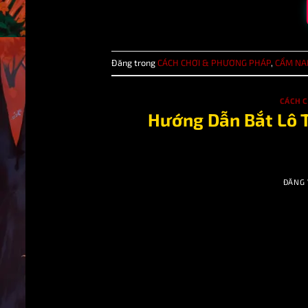
Đăng trong
CÁCH CHƠI & PHƯƠNG PHÁP
,
CẨM NA
CÁCH 
Hướng Dẫn Bắt Lô T
ĐĂNG