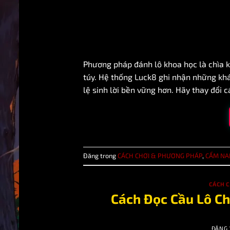
Phương pháp đánh lô khoa học là chìa k
túy. Hệ thống Luck8 ghi nhận những khá
lệ sinh lời bền vững hơn. Hãy thay đổi c
Đăng trong
CÁCH CHƠI & PHƯƠNG PHÁP
,
CẨM NA
CÁCH 
Cách Đọc Cầu Lô Ch
ĐĂNG