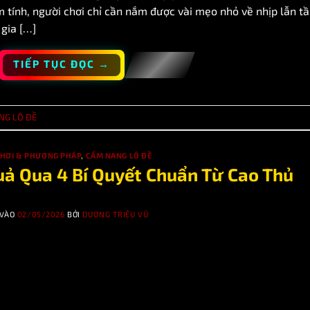
m tính, người chơi chỉ cần nắm được vài mẹo nhỏ về nhịp lẫn t
 gia […]
TIẾP TỤC ĐỌC
→
NG LÔ ĐỀ
CHƠI & PHƯƠNG PHÁP
,
CẨM NANG LÔ ĐỀ
uả Qua 4 Bí Quyết Chuẩn Từ Cao Thủ
 VÀO
02/05/2026
BỞI
DƯƠNG TRIỆU VŨ