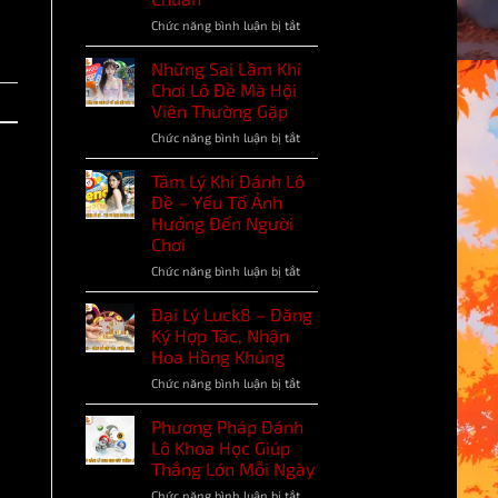
Thống
Chức năng bình luận bị tắt
Kê
ở
Hướng
Dẫn
Những Sai Lầm Khi
Bắt
Chơi Lô Đề Mà Hội
Lô
Viên Thường Gặp
Theo
Chức năng bình luận bị tắt
ở
Ngày
Những
–
Sai
4
Tâm Lý Khi Đánh Lô
Lầm
Kinh
Đề – Yếu Tố Ảnh
Khi
Nghiệm
Hưởng Đến Người
Chơi
Chốt
Chơi
Lô
Số
Đề
Chức năng bình luận bị tắt
Chuẩn
ở
Mà
Tâm
Hội
Lý
Đại Lý Luck8 – Đăng
Viên
Khi
Ký Hợp Tác, Nhận
Thường
Đánh
Hoa Hồng Khủng
Gặp
Lô
Chức năng bình luận bị tắt
ở
Đề
Đại
–
Lý
Yếu
Phương Pháp Đánh
Luck8
Tố
Lô Khoa Học Giúp
–
Ảnh
Thắng Lớn Mỗi Ngày
Đăng
Hưởng
Chức năng bình luận bị tắt
ở
Ký
Đến