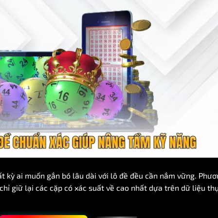
t kỳ ai muốn gắn bó lâu dài với lô đề đều cần nắm vững. Phư
chỉ giữ lại các cặp có xác suất về cao nhất dựa trên dữ liệu th