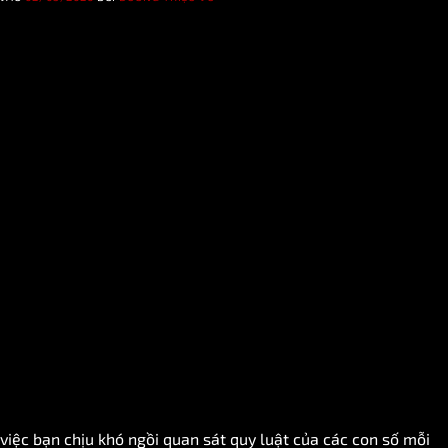
việc bạn chịu khó ngồi quan sát quy luật của các con số mỗi