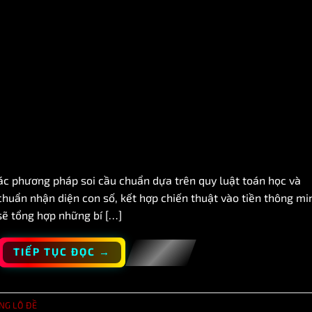
ác phương pháp soi cầu chuẩn dựa trên quy luật toán học và
chuẩn nhận diện con số, kết hợp chiến thuật vào tiền thông mi
sẽ tổng hợp những bí […]
TIẾP TỤC ĐỌC
→
NG LÔ ĐỀ